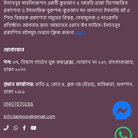
ইলাননূর পাবলিকেশন একটি কুরআন ও আরবি ভাষা বিশেষায়িত
Comparative Religions
প্রকাশনা ও ইসলামিক বুকশপ। কুরআন সহ অন্যান্য ইসলামি বই ও
Sharia, Fiqh and Jurisprudence
শিশু বিষয়ক প্রকাশনা সমূহের বিশ্বস্ত, সেবামূলক ও দাওয়াতি
Islamic Leadership and Self-developments
প্রতিষ্ঠান। আপনার জন্য আমাদের ওয়ান স্টপ সার্ভিস। ইলাননূর
Tafseer & Commentary
প্রকাশিত বইসমূহ দেখতে ক্লিক করুন!
এখানে
General Islamic Books
যোগাযোগ
শিশু-কিশোর ও প্যারেন্টিং
শিশুদের রাসুল (সাঃ)
শপ:
৩৭, গিয়াস গার্ডেন বুক কমপ্লেক্স, দোকান নং ১২০, বাংলাবাজার,
ইসলামি মননবিকাশ
ঢাকা-১১০০
বিজ্ঞান
ভুগোল
প্রধান কার্যালয়:
বাড়ি ৫, রোড ৪, ব্লক জে (উত্তর), বারিধারা, গুলশান,
ঢাকা ১২১২
গল্প-উপন্যাস
বৈজ্ঞানিক বই
01407070266
মেধা যাচাই ও খেলনা
info.ilannoor@gmail.com
ইসলামি বই সমূহ
সীরাতে রাসুল (সাঃ)
ইতিহাস, ঐতিহ্য, সভ্যতা-সংস্কৃতি