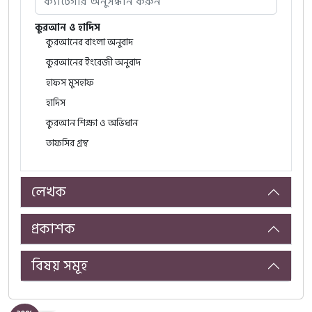
কুরআন ও হাদিস
কুরআনের বাংলা অনুবাদ
কুরআনের ইংরেজী অনুবাদ
হাফস মুসহাফ
হাদিস
কুরআন শিক্ষা ও অভিধান
তাফসির গ্রন্থ
Islamic Studies Book
AL-HIDAYAH | Islamic Studies
লেখক
মহিমান্বিত কুরআন
সবার জন্য আরবি
প্রকাশক
আল আরাবিয়্যাতু বাইনা ইয়াদায়িক
শিক্ষকদের বইসমূহ
বিষয় সমূহ
শিক্ষার্থীদের বইসমূহ
আল আরাবিয়্যাতু বাইনা ইয়াদাই আওলাদিনা
শিক্ষকদের বইসমূহ