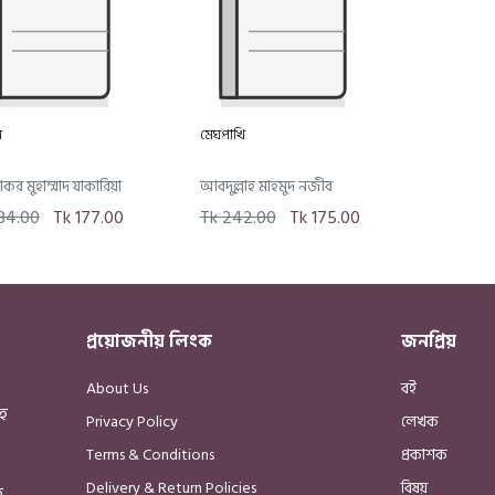
ন
মেঘপাখি
কর মুহাম্মাদ যাকারিয়া
আবদুল্লাহ মাহমুদ নজীব
84.00
Tk 177.00
Tk 242.00
Tk 175.00
প্রয়োজনীয় লিংক
জনপ্রিয়
About Us
বই
হ
Privacy Policy
লেখক
Terms & Conditions
প্রকাশক
Delivery & Return Policies
বিষয়
হ