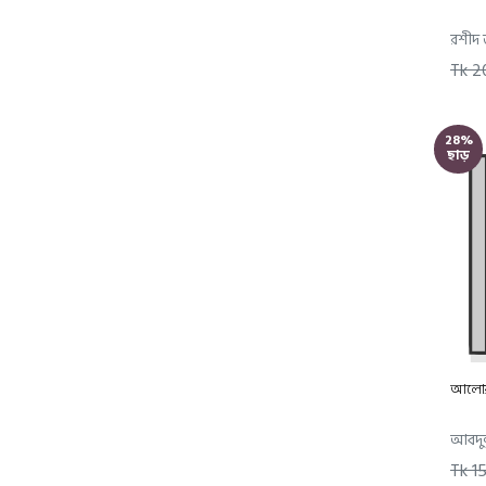
Books of Hadith
রশীদ
Dua's And Supplications
Tk 2
Family and Children's
upbringing
Histories and Stories
28%
ছাড়
Current Issues and Modern
Sciences
Comparative Religions
Sharia, Fiqh and
Jurisprudence
Islamic Leadership and Self-
developments
Tafseer & Commentary
General Islamic Books
আলোর
শিশু-কিশোর ও প্যারেন্টিং
আবদু
শিশুদের রাসুল (সাঃ)
Tk 1
ইসলামি মননবিকাশ