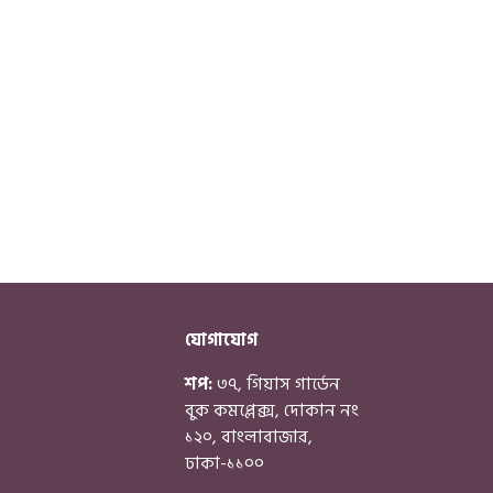
যোগাযোগ
শপ:
৩৭, গিয়াস গার্ডেন
বুক কমপ্লেক্স, দোকান নং
১২০, বাংলাবাজার,
ঢাকা-১১০০