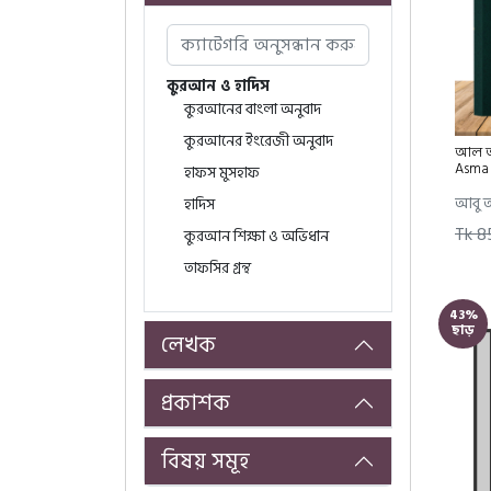
কুরআন ও হাদিস
কুরআনের বাংলা অনুবাদ
কুরআনের ইংরেজী অনুবাদ
আল আস
Asma 
হাফস মুসহাফ
আবু আ
হাদিস
Tk 8
কুরআন শিক্ষা ও অভিধান
তাফসির গ্রন্থ
Islamic Studies Book
43%
AL-HIDAYAH | Islamic
ছাড়
লেখক
Studies
মহিমান্বিত কুরআন
প্রকাশক
সবার জন্য আরবি
আল আরাবিয়্যাতু বাইনা
ইয়াদায়িক
বিষয় সমূহ
শিক্ষকদের বইসমূহ