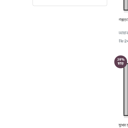
শিক্ষার্থীদের বইসমূহ
আল আরাবিয়্যাতু বাইনা ইয়াদাই
আওলাদিনা
গল্পগু
শিক্ষকদের বইসমূহ
আয়ান
শিক্ষার্থীদের বইসমূহ
Tk 2
অভিধান
English Books
Motivational & Manners
28%
ছাড়
Noble Hadith and Hadith
Sciences
Aqidah and Creed
Children's Book
7 to 12 Years
3 to 6 Years
Education Books
Holy Quran and Quranic
Sciences
সুখের 