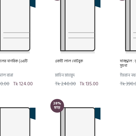
জালের নাগরিক (৬৪টি
একটি লাল নোটবুক
দাজ্জাল :
)
সূচনা
ল বান্না
মাহিন মাহমুদ
ইমরান নয
70.00
Tk 124.00
Tk 240.00
Tk 135.00
Tk 390.
28%
ছাড়