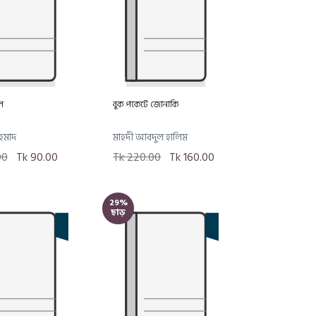
ল
বুক পকেটে জোনাকি
হমাদ
মাহদী আবদুল হালিম
00
Tk 90.00
Tk 220.00
Tk 160.00
29%
ছাড়