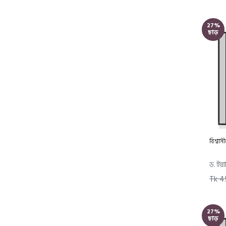
বিজ্ঞান
ভুগোল
27%
ছাড়
গল্প-উপন্যাস
বৈজ্ঞানিক বই
মেধা যাচাই ও খেলনা
ইসলামি বই সমূহ
সীরাতে রাসুল (সাঃ)
ইতিহাস, ঐতিহ্য, সভ্যতা-সংস্কৃতি
ইসলামি সাহিত্য
অনান্য ইসলামি বই
বিশ্বাস
পেশা ও উন্নয়ন বই সমূহ
পেশাগত
ড. ইয়া
প্রেষণা ও উন্নয়ন
Tk 4
ক্যালিগ্রাফি
International Relations
27%
and Strategic Studies
ছাড়