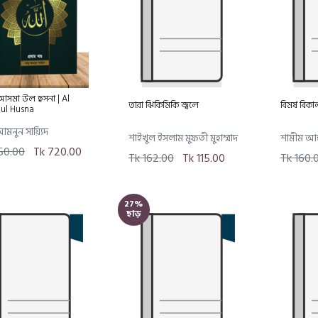
মা উল হুসনা | Al
তারা ঝিকিমিকি জ্বলে
বিমর্ষ বিকা
ul Husna
মনুন সায়্যিদ
শাইখুল ইসলাম মুফতী মুহাম্মাদ
শামীম আ
50.00
Tk 720.00
তাকী উসমানী
Tk 162.00
Tk 115.00
Tk 160.
27%
ছাড়