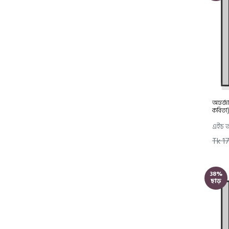
E-catalogue
অন্তর্
কবিতা
এইচ আ
Tk 1
38%
ছাড়