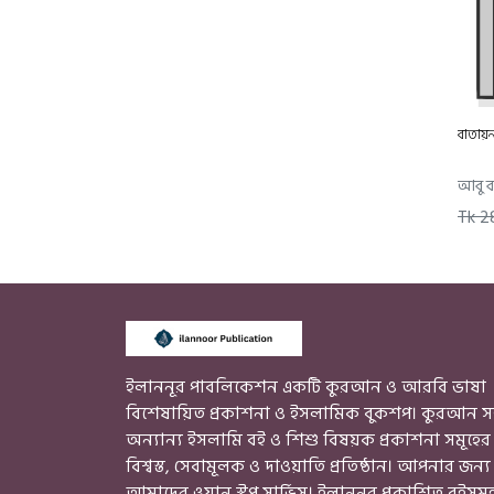
বাতায়
আবু বা
Tk 2
ইলাননূর পাবলিকেশন একটি কুরআন ও আরবি ভাষা
বিশেষায়িত প্রকাশনা ও ইসলামিক বুকশপ। কুরআন স
অন্যান্য ইসলামি বই ও শিশু বিষয়ক প্রকাশনা সমূহের
বিশ্বস্ত, সেবামূলক ও দাওয়াতি প্রতিষ্ঠান। আপনার জন্য
আমাদের ওয়ান স্টপ সার্ভিস। ইলাননূর প্রকাশিত বইসমূ