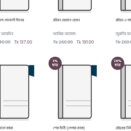
লো সোনালী দিনের
জীবন যেখানে যেমন
জীবন ও সাহ
 আরবিন
আরিফ আজাদ
জুবাইর 
40.00
Tk 137.00
Tk 260.00
Tk 191.00
Tk 260.
3%
28%
ছাড়
ছাড়
মতো কান্না
শেষ চিঠি (পেপার ব্যাক)
রৌদ্রময় নি