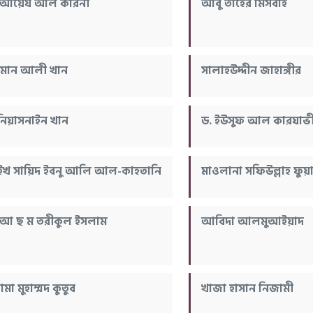
 আয়েয আল কারনী
আবু তাহের মিসবাহ
মান আলী খান
সালাহউদ্দীন জাহাঙ্গীর
নিয়াসনাইন খান
ড. ইউসুফ আল কারযাভ
ইখ সায়িদ ইবনু আলি আল-কাহতানি
মাওলানা সফিউল্লাহ ফুয়া
 আ ছ ম তরীকুল ইসলাম
আবিদা আলমুআইয়াদ
মা মুহাম্মদ কুতুব
খাজা হাসান নিজামী