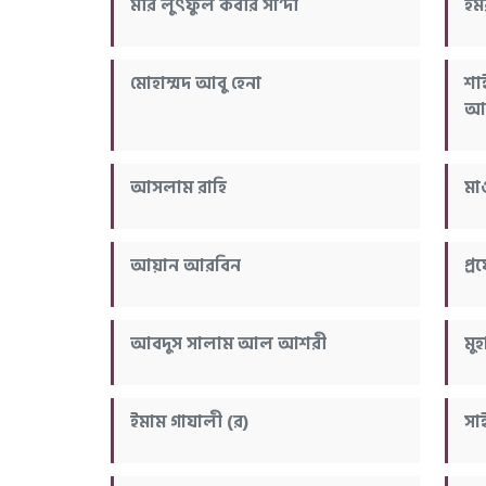
মীর লুৎফুল কবীর সা’দী
ইম
মোহাম্মদ আবু হেনা
শা
আল
আসলাম রাহি
মা
আয়ান আরবিন
প্
আবদুস সালাম আল আশরী
মু
ইমাম গাযালী (র)
সা