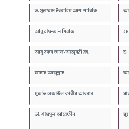
ড. মুহাম্মাদ ইবরাহিম আশ-শারিকি
আব
আবু রাফআন সিরাজ
ইমা
আবূ বকর আল-আজুররী রহ.
ড.
ফাহাদ আব্দুল্লাহ
আল
মুফতি রেজাউল কারীম আবরার
মা
ডা. শামসুল আরেফীন
মু