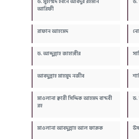
ড. মুহাম্মদ ইবনে আবদুর রহমান
ড.
আরিফী
রাফান আহমেদ
নো
ড. আব্দুল্লাহ জাহাঙ্গীর
সা
আবদুল্লাহ মাহমুদ নজীব
শা
মাওলানা ক্বারী সিদ্দিক আহমদ বান্দবী
ড.
রহ
মাওলানা আবদুল্লাহ আল ফারূক
উসা