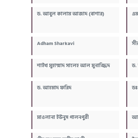
ড. আবুল কালাম আজাদ (বাশার)
এম
Adham Sharkavi
সী
শাইখ মুহাম্মাদ সালেহ আল মুনাজ্জিদ
ড.
ড. আহমাদ ফরিদ
ডঃ
মাওলানা ইউনুস পালনপুরী
আল