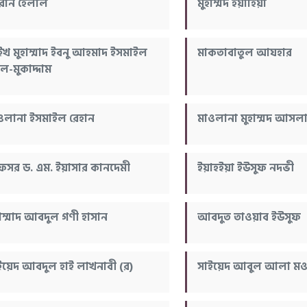
রান হেলাল
মুহাম্মদ ইয়াহিয়া
ইখ মুহাম্মাদ ইবনু আহমাদ ইসমাইল
মাকতাবাতুল আযহার
-মুকাদ্দাম
ওলানা ইসমাইল রেহান
মাওলানা মুহাম্মদ আসল
রফেসর ড. এম. ইয়াসার কানদেমী
ইয়াহইয়া ইউসুফ নদভী
হাম্মাদ আবদুল গণী হাসান
আবদুত তাওয়াব ইউসুফ
ইয়েদ আবদুল হাই লাখনাবী (র)
সাইয়েদ আবুল আলা মওদ