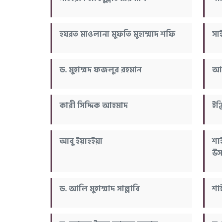
হযরত মাওলানা মুফতি মুহাম্মাদ শফি
সা
ড. মুহাম্মদ ফজলুর রহমান
আই
কারী সিদ্দিক আহমাদ
ইঞ
আবু ইয়াহইয়া
শা
উস
ড. আলি মুহাম্মাদ সাল্লাবি
শা