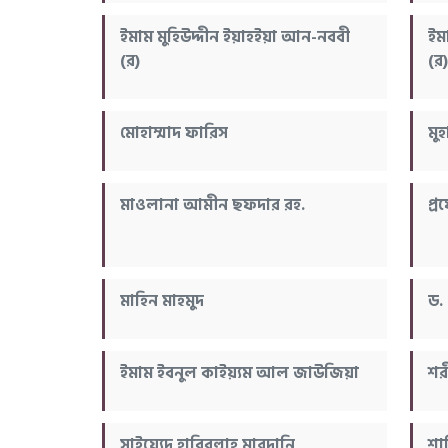
ইমাম মুহিউদ্দীন ইয়াহইয়া আন-নববী
ইম
(র)
(র)
মোহাম্মাদ ফারিস
মু
মাওলানা আমীন ছফদার রহ.
প্
মাহিন মাহমুদ
ড.
ইমাম ইবনুল কাইয়্যম আল জাউজিয়া
শর
সাইয়্যেদ হাবিবুল্লাহ মারদানি
শা