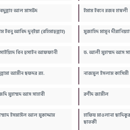
দুল্লাহ আল মাসউদ
ইমাম ইবনে রজব হাম্বলী
ম ইবনু আবিদ দুন্ইয়া (রহিমাহুল্লাহ)
মুজাহিদ মামূন দীরানিয়্যা
 সাইয়্যিদ বিন হুসাইন আফফানী
ড. আলী মুহাম্মদ আস সাল
্লামা আমীন ছফদর রহ.
নাজমুল ইসলাম কাসিমী
জদি মুহাম্মদ আস সাহাবী
রশীদ জামীল
হাম্মাদ ইসমাঈল আল মুকাদ্দাম
হাফিয মাওলানা ছাদিকু
ছাতকী