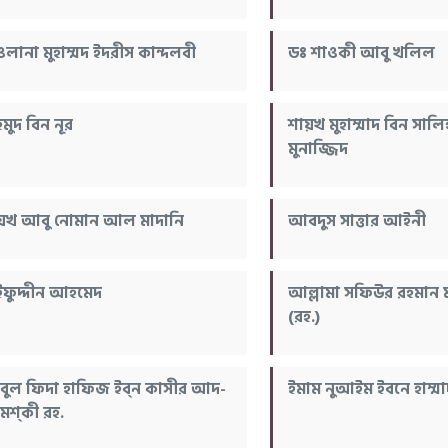
ওলানা মুহাম্মদ ইদরীস কান্দলবী
ডঃ শাওকী আবু খলিল
মুদ বিন নূর
শায়খ মুহাম্মাদ বিন সা
মুনাজ্জিদ
য়খ আবু নোমান আল মাদানি
আবদুস সাত্তার আইনী
ইফুদ্দীন আহমেদ
আল্লামা সফিউর রহমান ম
(রহ.)
ুল ফিদা হাফিজ ইব্‌ন কাসীর আদ-
ইমাম নুআইম ইবনে হাম্মা
েশ্‌কী রহ.