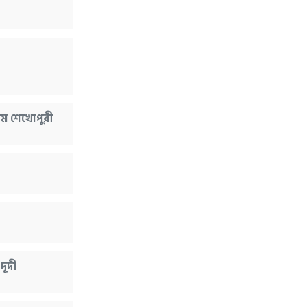
াম শেখোপুরী
ূদী