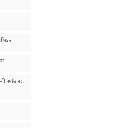
াজ্জিদ
াম
লী নদভি রহ.