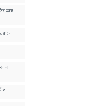
াসির আত-
ুল্লাহ)
াদ আল
দীক