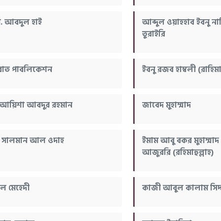
. আবদুল হাই
আব্দুল ওয়াহহাব ইবনু ন
তুরাইরি
রাত পাবলিকেশন
ইবনু রজব হাম্বলী (রাহিমাহ
 আয়িশা আবদুর রহমান
জাবেদ মুহাম্মাদ
 সালমান আল ওদাহ
ইমাম আবু বকর মুহাম্ম
আজুররি (রহিমাহুল্লাহ)
 মেহেদী
কাজী আবুল কালাম সিদ্