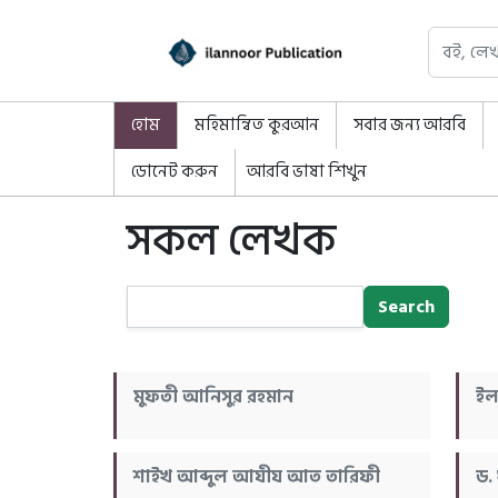
হোম
মহিমান্বিত কুরআন
সবার জন্য আরবি
ডোনেট করুন
আরবি ভাষা শিখুন
সকল লেখক
Search
মুফতী আনিসুর রহমান
ইল
শাইখ আব্দুল আযীয আত তারিফী
ড.