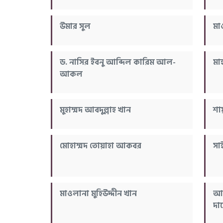
উমার সুল
মা
ড. নাসির ইবনু আব্দিল কারিম আল-
মাহ
আকল
মুহাম্মদ আবদুল্লাহ খান
শা
মোহাম্মদ তোয়াহা আকবর
সা
মাওলানা মুহিউদ্দীন খান
আব
দাম