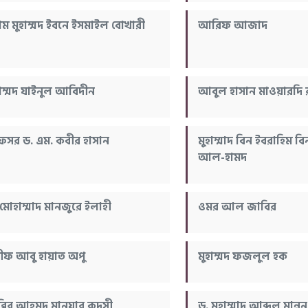
াম মুহাম্মদ ইবনে ইসমাইল বোখারী
আরিফ আজাদ
হাম্মদ যাইনুল আবিদীন
আবুল হাসান মাওয়ারদি 
রফেসর ড. এম. কবীর হাসান
মুহাম্মাদ বিন ইবরাহিম 
আল-হামদ
 মােহাম্মাদ মানজুরে ইলাহী
ওমর আল জাবির
ীফ আবু হায়াত অপু
মুহাম্মদ ফজলুল হক
ব্বির আহমদ মানযা্র কুদুসী
ড. মুহাম্মাদ আব্দুল মান্নন