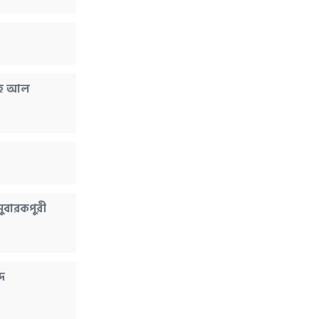
লিহ আল
ুবারকপুরী
দ