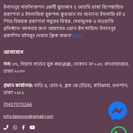
ইলাননূর পাবলিকেশন একটি কুরআন ও আরবি ভাষা বিশেষায়িত
প্রকাশনা ও ইসলামিক বুকশপ। কুরআন সহ অন্যান্য ইসলামি বই ও
শিশু বিষয়ক প্রকাশনা সমূহের বিশ্বস্ত, সেবামূলক ও দাওয়াতি
প্রতিষ্ঠান। আপনার জন্য আমাদের ওয়ান স্টপ সার্ভিস। ইলাননূর
প্রকাশিত বইসমূহ দেখতে ক্লিক করুন!
এখানে
যোগাযোগ
শপ:
৩৭, গিয়াস গার্ডেন বুক কমপ্লেক্স, দোকান নং ১২০, বাংলাবাজার,
ঢাকা-১১০০
প্রধান কার্যালয়:
বাড়ি ৫, রোড ৪, ব্লক জে (উত্তর), বারিধারা, গুলশান,
ঢাকা ১২১২
01407070266
info.ilannoor@gmail.com