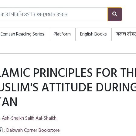
Eemaan Reading Series
Platform
English Books
সকল বইসম
LAMIC PRINCIPLES FOR TH
SLIM'S ATTITUDE DURIN
TAN
:
Ash-Shaikh Salih Aal-Shaikh
নী :
Dakwah Corner Bookstore