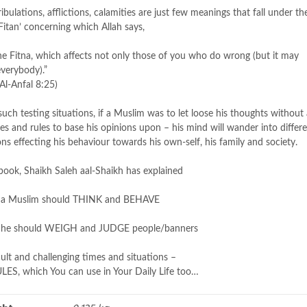
 tribulations, afflictions, calamities are just few meanings that fall under th
Fitan’ concerning which Allah says,
he Fitna, which affects not only those of you who do wrong (but it may
 everybody).”
Al-Anfal 8:25)
such testing situations, if a Muslim was to let loose his thoughts without
les and rules to base his opinions upon – his mind will wander into differ
ons effecting his behaviour towards his own-self, his family and society.
 book, Shaikh Saleh aal-Shaikh has explained
a Muslim should THINK and BEHAVE
he should WEIGH and JUDGE people/banners
icult and challenging times and situations –
LES, which You can use in Your Daily Life too…