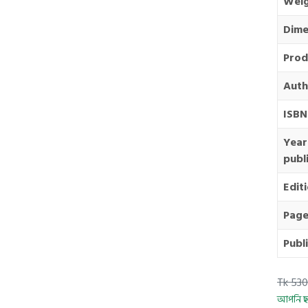
Wei
Dime
Prod
Auth
ISBN
Year
publ
Edit
Page
Publ
Tk 530
আপনি ছা