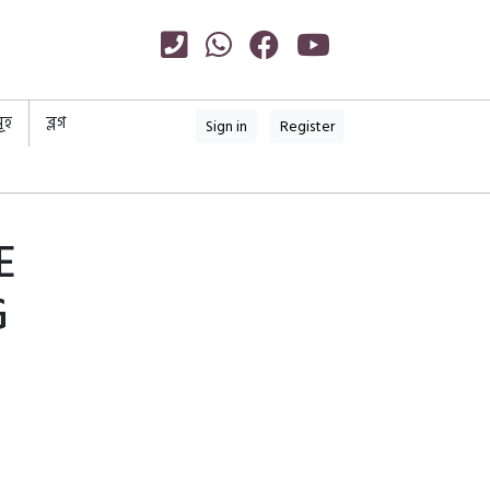
ূহ
ব্লগ
Sign in
Register
E
G