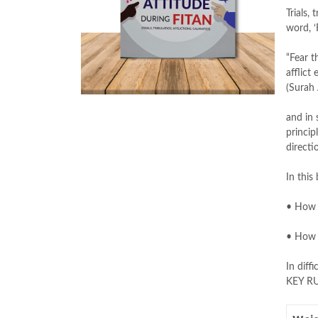
Trials,
word, ‘
“Fear t
afflict
(Surah 
and in 
princip
directi
In this
• How 
• How 
In diff
KEY RU