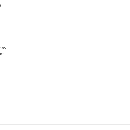
e
 any
ent