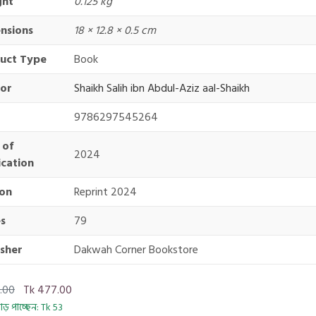
ght
0.125 kg
nsions
18 × 12.8 × 0.5 cm
uct Type
Book
or
Shaikh Salih ibn Abdul-Aziz aal-Shaikh
9786297545264
 of
2024
ication
ion
Reprint 2024
s
79
isher
Dakwah Corner Bookstore
.00
Tk 477.00
ড় পাচ্ছেন: Tk 53