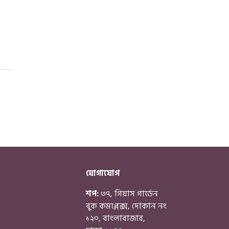
যোগাযোগ
শপ:
৩৭, গিয়াস গার্ডেন
বুক কমপ্লেক্স, দোকান নং
১২০, বাংলাবাজার,