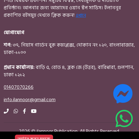
শিশু বিষয়ক প্রকাশনা সমূহের বিশ্বস্ত, সেবামূলক ও দাওয়াতি
প্রতিষ্ঠান। আপনার জন্য আমাদের ওয়ান স্টপ সার্ভিস। ইলাননূর
প্রকাশিত বইসমূহ দেখতে ক্লিক করুন!
এখানে
যোগাযোগ
শপ:
৩৭, গিয়াস গার্ডেন বুক কমপ্লেক্স, দোকান নং ১২০, বাংলাবাজার,
ঢাকা-১১০০
প্রধান কার্যালয়:
বাড়ি ৫, রোড ৪, ব্লক জে (উত্তর), বারিধারা, গুলশান,
ঢাকা ১২১২
01407070266
info.ilannoor@gmail.com
2026 © ilannoor Publication. All Rights Reserved.
All content and graphics on this website are the property of