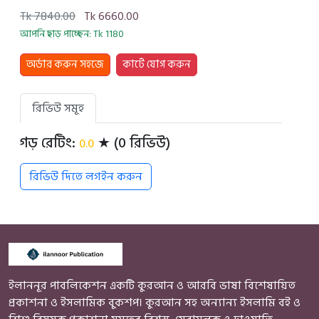
Tk 7840.00
Tk 6660.00
আপনি ছাড় পাচ্ছেন: Tk 1180
অর্ডার করুন সহজে
কার্টে যোগ করুন
রিভিউ সমূহ
গড় রেটিং:
★ (0 রিভিউ)
0.0
রিভিউ দিতে লগইন করুন
ইলাননূর পাবলিকেশন একটি কুরআন ও আরবি ভাষা বিশেষায়িত
প্রকাশনা ও ইসলামিক বুকশপ। কুরআন সহ অন্যান্য ইসলামি বই ও