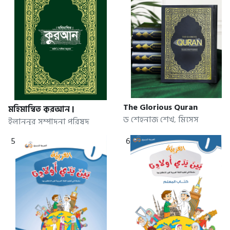
Complete Set (1 - 12)
শায়েখ
The Glorious Quran
মহিমান্বিত কুরআন |
ড শেহনাজ শেখ, মিসেস
Mohimanito Quran
ইলাননূর সম্পাদনা পরিষদ
কাউসার খত্রী
5
6