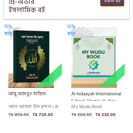
প্রি-অর্ডার
সকল বই
ইসলামিক বই
15%
12%
1
পড়ে দেখুন
পড়ে দেখুন
পড়ে 
ছাড়
ছাড়
ছ
আবু আমনুন সায়্যিদ
Al-hidaayah International
School, Islamic studies
আল আসমা উল হুসনা | Al
My Wudu Book
department
Asma ul Husna
Tk 850.00
Tk 720.00
Tk 260.00
Tk 230.00