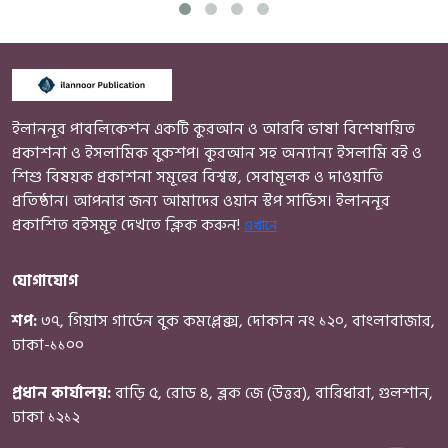
ইলাননূর পাবলিকেশন একটি কুরআন ও আরবি ভাষা বিশেষায়িত
প্রকাশনা ও ইসলামিক বুকশপ। কুরআন সহ অন্যান্য ইসলামি বই ও
শিশু বিষয়ক প্রকাশনা সমূহের বিশ্বস্ত, সেবামূলক ও দাওয়াতি
প্রতিষ্ঠান। আপনার জন্য আমাদের ওয়ান স্টপ সার্ভিস। ইলাননূর
প্রকাশিত বইসমূহ দেখতে ক্লিক করুন!
এখানে
যোগাযোগ
শপ:
৩৭, গিয়াস গার্ডেন বুক কমপ্লেক্স, দোকান নং ১২০, বাংলাবাজার,
ঢাকা-১১০০
প্রধান কার্যালয়:
বাড়ি ৫, রোড ৪, ব্লক জে (উত্তর), বারিধারা, গুলশান,
ঢাকা ১২১২