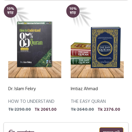
10%
10%
ছাড়
ছাড়
Dr. Islam Fekry
Imtiaz Ahmad
HOW TO UNDERSTAND
THE EASY QURAN
85% OF THE QURAN
(REVISED ED.)
Tk 2290.00
Tk 2061.00
Tk 2640.00
Tk 2376.00
COURSEBOOK